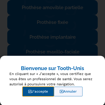
Prothèse amovible partielle
Prothèse fixée
Prothèse implantaire
Prothèse maxillo-faciale
Urgences
Bienvenue sur Tooth-Unis
En cliquant sur « J’accepte », vous certifiez que
vous êtes un professionnel de santé. Vous serez
autorisé à poursuivre votre navigation.
Vous souhaitez qu’un
J'accepte
Annuler
contenu précis soit ajouté ?
Vous ne trouvez pas un plateau technique, une