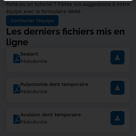
fiche ou un tutoriel ? Faites vos suggestions à notre
équipe avec le formulaire dédié
Contacter l’équipe
Les derniers fichiers mis en
ligne
Sealant
Pédodontie
Pulpotomie dent temporaire
Pédodontie
Avulsion dent temporaire
Pédodontie