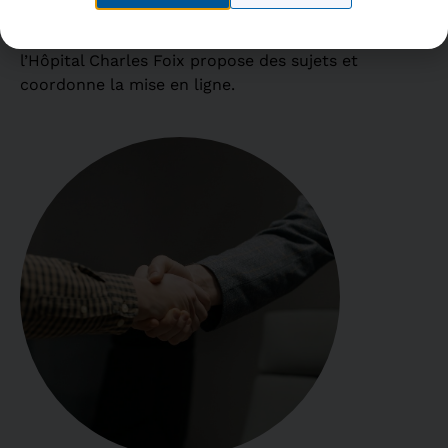
Dans chaque discipline dentaire, un enseignant de
l’Hôpital Charles Foix propose des sujets et
coordonne la mise en ligne.