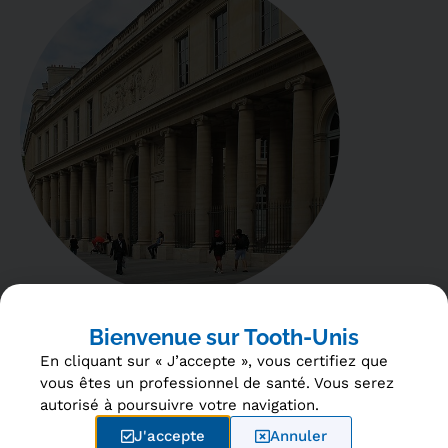
L’équipe de Tooth-Unis
Bienvenue sur Tooth-Unis
Le contenu pédagogique et scientifique est réalisé
En cliquant sur « J’accepte », vous certifiez que
par une équipe d’enseignants de l’Université Paris
vous êtes un professionnel de santé. Vous serez
Cité, sous la coordination d’un comité de pilotage
autorisé à poursuivre votre navigation.
constitué du Pr Christophe Rignon-Bret, du Dr
J'accepte
Annuler
Jean-Baptiste Souron et du Dr Corentin Illand.