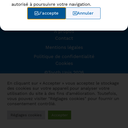
autorisé à poursuivre votre navigation.
Accueil
J'accepte
Annuler
Disciplines
À propos
Contact
Mentions légales
Politique de confidentialité
Cookies
©Tooth Unis 2026
Site conçu par
Dome Web
En cliquant sur « Accepter » vous acceptez le stockage
des cookies sur votre appareil pour analyser votre
utilisation du site à des fins d'amélioration. Toutefois,
vous pouvez visiter "Réglages cookies" pour fournir un
consentement contrôlé.
Réglages cookies
Accepter