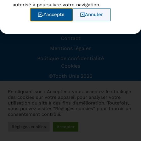
autorisé à poursuivre votre navigation.
Accueil
J'accepte
Annuler
Disciplines
À propos
Contact
Mentions légales
Politique de confidentialité
Cookies
©Tooth Unis 2026
Site conçu par
Dome Web
En cliquant sur « Accepter » vous acceptez le stockage
des cookies sur votre appareil pour analyser votre
utilisation du site à des fins d'amélioration. Toutefois,
vous pouvez visiter "Réglages cookies" pour fournir un
consentement contrôlé.
Réglages cookies
Accepter