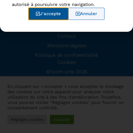
autorisé à poursuivre votre navigation.
Accueil
J'accepte
Annuler
Disciplines
À propos
Contact
Mentions légales
Politique de confidentialité
Cookies
©Tooth Unis 2026
Site conçu par
Dome Web
En cliquant sur « Accepter » vous acceptez le stockage
des cookies sur votre appareil pour analyser votre
utilisation du site à des fins d'amélioration. Toutefois,
vous pouvez visiter "Réglages cookies" pour fournir un
consentement contrôlé.
Réglages cookies
Accepter